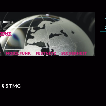
S
 § 5 TMG 